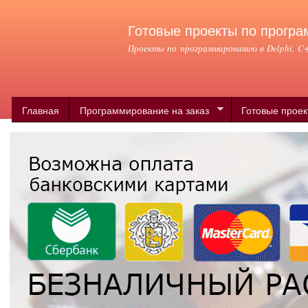
Пер
ос
Готовые проекты по програ
со
Проекты по программированию в Delphi, C++
Главная
Программирование на заказ
Готовые прое