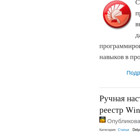
С
п
в
д
программиро
навыков в пр
Подр
Ручная на
реестр Wi
Опубликован
Категория:
Статьи
Delp