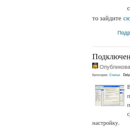
с
то зайдите
сю
Подр
Подключени
Опубликован
Категория:
Статьи
Delp
В
п
п
с
настройку.