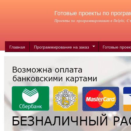
Пер
ос
Готовые проекты по програ
со
Проекты по программированию в Delphi, C++
Главная
Программирование на заказ
Готовые прое