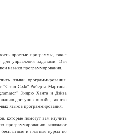
исать простые программы, такие
е для управления задачами. Эти
свои навыки программирования.
чить языки программирования.
 “Clean Code” Роберта Мартина,
rogrammer” Эндрю Ханта и Дэйва
ованию доступны онлайн, так что
новых языков программирования.
ов, которые помогут вам изучить
 по программированию включают
т бесплатные и платные курсы по