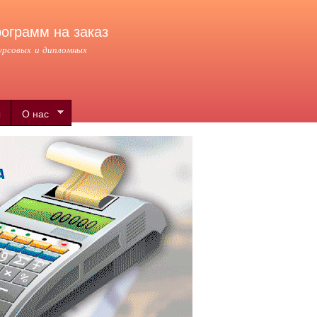
ограмм на заказ
курсовых и дипломных
ы
О нас