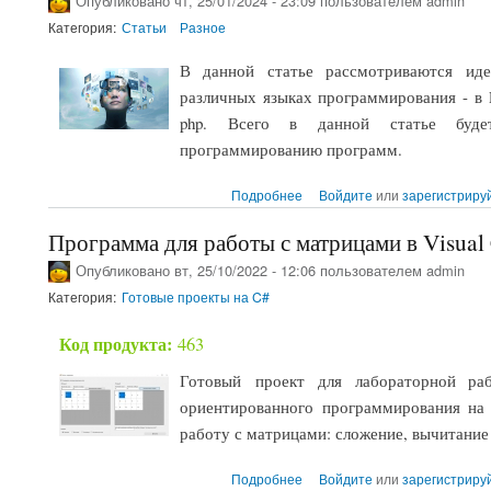
Опубликовано чт, 25/01/2024 - 23:09 пользователем
admin
Категория:
Статьи
Разное
В данной статье рассмотриваются ид
различных языках программирования - в D
php. Всего в данной статье буд
программированию программ.
о Идеи по написанию програм
Подробнее
Войдите
или
зарегистриру
Программа для работы с матрицами в Visual
Опубликовано вт, 25/10/2022 - 12:06 пользователем
admin
Категория:
Готовые проекты на C#
Код продукта:
463
Готовый проект для лабораторной ра
ориентированного программирования на
работу с матрицами: сложение, вычитание
о Программа для работы с ма
Подробнее
Войдите
или
зарегистриру