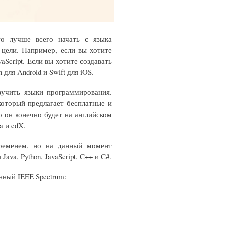
то лучше всего начать с языка
цели. Например, если вы хотите
aScript. Если вы хотите создавать
для Android и Swift для iOS.
зучить языки программирования.
который предлагает бесплатные и
 он конечно будет на английском
a и edX.
временем, но на данный момент
a, Python, JavaScript, C++ и C#.
нный IEEE Spectrum: