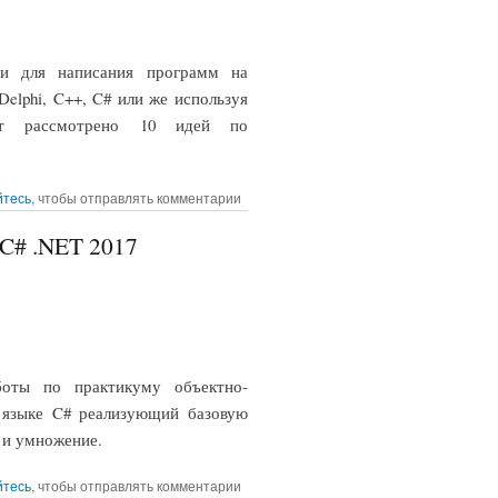
еи для написания программ на
elphi, C++, C# или же используя
ет рассмотрено 10 идей по
мных проектов в 2024 году
йтесь
, чтобы отправлять комментарии
 C# .NET 2017
боты по практикуму объектно-
 языке C# реализующий базовую
 и умножение.
трицами в Visual C# .NET 2017
йтесь
, чтобы отправлять комментарии