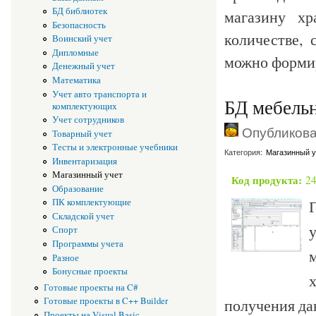
БД библиотек
магазину хр
Безопасность
количестве, 
Воинский учет
Дипломные
можно формир
Денежный учет
Математика
Учет авто транспорта и
БД мебельн
комплектующих
Учет сотрудников
Опубликован
Товарный учет
Тесты и электронные учебники
Категория:
Магазинный у
Инвентаризация
Магазинный учет
Код продукта:
2
Образование
Г
ПК комплектующие
Складской учет
Спорт
Программы учета
Разное
Бонусные проекты
Готовые проекты на C#
получения да
Готовые проекты в C++ Builder
Проекты на Visual Basic