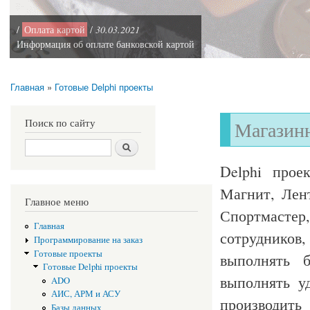
/
Оплата картой
/
30.03.2021
Информация об оплате банковской картой
Главная
»
Готовые Delphi проекты
Вы здесь
Поиск по сайту
Магазин
Поиск
Delphi прое
Магнит, Лент
Главное меню
Спортмастер,
Главная
сотрудников,
Программирование на заказ
Готовые проекты
выполнять 
Готовые Delphi проекты
выполнять у
ADO
АИС, АРМ и АСУ
производить
Базы данных