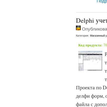
Подр
Delphi уче
Опубликован
Категория:
Магазинный у
Код продукта:
7
т
т
Проекта по D
делфи форм, 
файла с допо