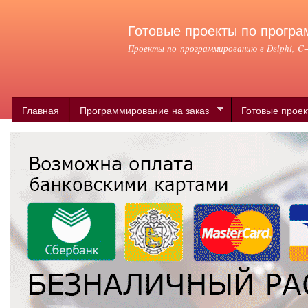
Пер
ос
Готовые проекты по програ
со
Проекты по программированию в Delphi, C++
Главная
Программирование на заказ
Готовые прое