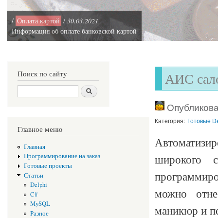
/
Оплата картой
/
30.03.2021
Информация об оплате банковской картой
Поиск по сайту
АИС сало
Поиск
Опубликован
Категория:
Готовые De
Главное меню
Автоматизир
Главная
широкого 
Программирование на заказ
Готовые проекты
программир
Статьи
Delphi
можно отне
C#
MySQL
маникюр и пе
Разное