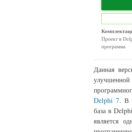
Комплектац
Проект в Delp
программа
Данная верс
улучшенно
программног
Delphi 7
. В
база в Delph
является од
программир