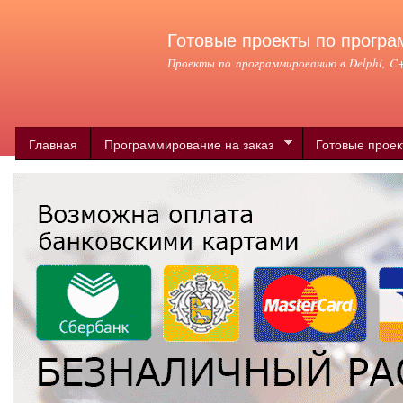
Пер
ос
Готовые проекты по програ
со
Проекты по программированию в Delphi, C++
Главная
Программирование на заказ
Готовые прое