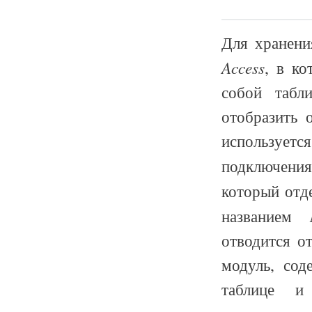
Для хранени
Access
, в ко
собой табл
отобразить 
использует
подключен
который отд
названием
отводится от
модуль, со
таблице и