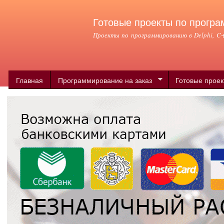
Пер
ос
Готовые проекты по програ
со
Проекты по программированию в Delphi, C++
Главная
Программирование на заказ
Готовые прое